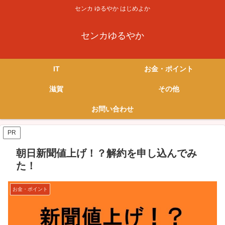
センカ ゆるやか はじめよか
センカゆるやか
IT
お金・ポイント
滋賀
その他
お問い合わせ
PR
朝日新聞値上げ！？解約を申し込んでみ
た！
お金・ポイント