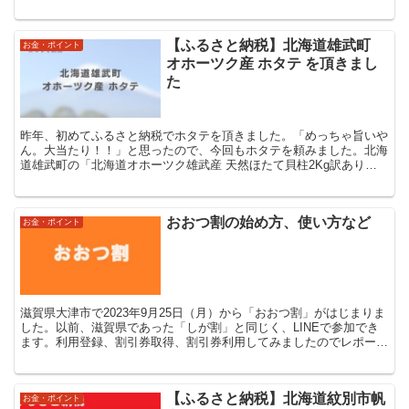
【ふるさと納税】北海道雄武町
お金・ポイント
オホーツク産 ホタテ を頂きまし
た
昨年、初めてふるさと納税でホタテを頂きました。「めっちゃ旨いや
ん。大当たり！！」と思ったので、今回もホタテを頼みました。北海
道雄武町の「北海道オホーツク雄武産 天然ほたて貝柱2Kg訳あり」
です。先日、そのホタテが到着したので紹介いたします。
おおつ割の始め方、使い方など
お金・ポイント
滋賀県大津市で2023年9月25日（月）から「おおつ割」がはじまりま
した。以前、滋賀県であった「しが割」と同じく、LINEで参加でき
ます。利用登録、割引券取得、割引券利用してみましたのでレポート
します。
【ふるさと納税】北海道紋別市帆
お金・ポイント