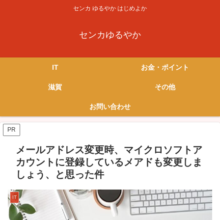
センカ ゆるやか はじめよか
センカゆるやか
IT
お金・ポイント
滋賀
その他
お問い合わせ
PR
メールアドレス変更時、マイクロソフトア
カウントに登録しているメアドも変更しま
しょう、と思った件
IT